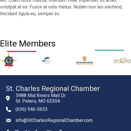
leo. Etiam dolor massa, interdum vitae imperdiet sit amet,
volutpat at ex. Fusce at odio metus. Nullam non leo eleifend,
tincidunt ligula eu, semper ex.
Elite Members
St. Charles Regional Chamber
5988 Mid Rivers Mall Dr.
St. Peters, MO 63304
(636) 946-0633
phone number
info@StCharlesRegionalChamber.com
email