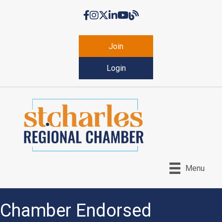
Facebook
Instagram
Twitter
LinkedIn
YouTube
Chamber Blog
Join
Login
Menu
Chamber Endorsed